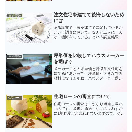
が、注文住宅を購入するにあたってはこ
の頭金をそれなりに用意しなければなら
ないというのが日本における通例でし
注文住宅を建てて後悔しないため
た。今現在ではこの頭金の相場...
住宅諸費用
には
ある調査で、家を建てて満足しているか
という調査において、なんと二人に一人
が「後悔をしている」という調査結果が
出たとされています。新築住宅を検討し
ているという方もいらっしゃると思いま
すが、このように後悔する結果になりた
坪単価を比較してハウスメーカー
くない…という方も多いの...
住宅諸費用
を選ぼう
メーカーごとの坪単価と特徴注文住宅を
建てるにあたって、坪単価が大きな判断
材料になりますね。ハウスメーカー選び
の基準となる坪単価をハウスメーカーご
とにまとめてみました。ハウスメーカー
ごとの特徴もまとめてありますので、参
住宅ローンの審査について
考にしてみて下さい。より...
住宅ローン
住宅ローンの審査は、かなり通過し易い
ものです。審査に通過しないのはわずか
に1割程度だと言われていますので、その
通過し易さは良く分かるでしょう。それ
なのに、自身の判断で諦めている人や、
不動産会社の判断で審査に出されなかっ