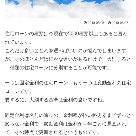
2018.03.05
2018.03.07
住宅ローンの種類は今現在で5000種類以上もあると言わ
れています。
これだけ多いとどれを選べばいいのか悩んでしまいます
が、そのほとんどは細かな違いがあるだけで、大別すると
二種類の住宅ローンに分別することが可能です。
一つは
固定金利の住宅ローン
、もう一つは
変動金利の住宅
ローン
です。
要するに、大別する基準は金利の違いですね。
固定金利は名前の通りの、金利率が払い終えるまでずっと
変らない金利で、変動金利は金利が半年ごとに見直され
て、その時点で更新されるというものです。