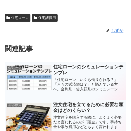
住宅ローン
住宅諸費用
しずか
関連記事
住宅ローンのシミュレーションテ
住宅ローン
ンプレ
「住宅ローン、いくら借りられる？」
「月々の返済額は？」と悩んでいる方
へ。金利別・借入額別のシミュレーショ
ンテンプレートがあると、具体的なイメ
ージが一気に湧きます。✔ 金利別・借入
額別の早見表例えば、以下のようなシン
注文住宅を立てるために必要な頭
住宅諸費用
プルな表を用意しておくと、...
金はどのくらい？
注文住宅を購入する際に、よくよく必要
だと言われるのが「頭金」です。手持ち
金や事故費用などともよく言われます