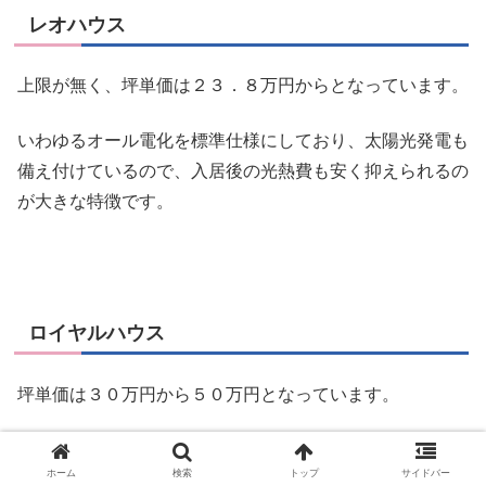
レオハウス
上限が無く、坪単価は２３．８万円からとなっています。
いわゆるオール電化を標準仕様にしており、太陽光発電も
備え付けているので、入居後の光熱費も安く抑えられるの
が大きな特徴です。
ロイヤルハウス
坪単価は３０万円から５０万円となっています。
住宅性能表示の７項目で最高等級に対応しているロイヤル
ホーム
検索
トップ
サイドバー
ＳＳＳ構法を取っており、かなり安全な暮らしを実現して