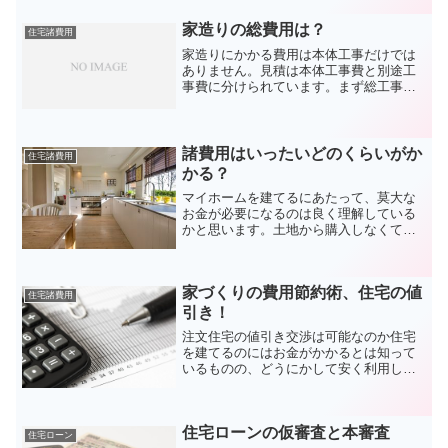
です。最近では、「頭金なし」と書かれ
た不動産広告を見かけるようになりまし
家造りの総費用は？
住宅諸費用
た。もし本当に頭金なしで...
家造りにかかる費用は本体工事だけでは
ありません。見積は本体工事費と別途工
事費に分けられています。まず総工事費
の約７割を占める本体工事を中核に見積
を作成しますが、残りの別途工事も約３
割にもなります。家造りの総費用の内訳
を知っているとコストダウ...
諸費用はいったいどのくらいがか
住宅諸費用
かる？
マイホームを建てるにあたって、莫大な
お金が必要になるのは良く理解している
かと思います。土地から購入しなくては
ならない人は土地代金、それから建物本
体にかかる費用が主な出費となるでしょ
う。これらであれば住宅ローンで賄うこ
家づくりの費用節約術、住宅の値
とができるので、購入する...
住宅諸費用
引き！
注文住宅の値引き交渉は可能なのか住宅
を建てるのにはお金がかかるとは知って
いるものの、どうにかして安く利用した
いと考えている方はいらっしゃると思い
ます。そんな人がたまに目にしてしまう
のが、「注文住宅が値引きが出来た！」
住宅ローンの仮審査と本審査
という文言です。これを見...
住宅ローン