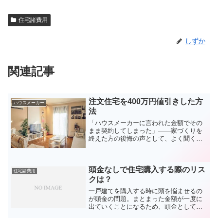
住宅諸費用
しずか
関連記事
注文住宅を400万円値引きした方
ハウスメーカー
法
「ハウスメーカーに言われた金額でその
まま契約してしまった」——家づくりを
終えた方の後悔の声として、よく聞く言
葉です。住宅は数千万円の買い物です。
100万円・200万円の差を軽視しがちです
が、月給20万円なら5〜10ヶ月分の収入に
頭金なしで住宅購入する際のリス
相当します。...
住宅諸費用
クは？
一戸建てを購入する時に頭を悩ませるの
が頭金の問題。まとまった金額が一度に
出ていくことになるため、頭金としてど
の程度を支払うかというのは難しい問題