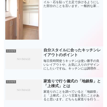
イル・石を貼って土足で歩けるようにし
た部分のことを言います。一般的な家の
中では玄関が土間仕上げとなっていま
す。この土間を玄関だけでなく他の部分
にも取り入れて暮らしを便利にする間取
り造りを、ご紹介します。土...
自分スタイルに合ったキッチンレ
注文住宅
イアウトのポイント
毎日長時間使うキッチンは使い勝手の良
いレイアウトや、お気に入りのデザイン
にしたいですね。キッチンには調理作業
がしやすい・掃除がしやすい・食器や調
理器具・食品が片付けやすく出しやすい
ことが使い勝手のよいキッチンと言えま
家造りで行う儀式の「地鎮祭」と
注文住宅
す。まず間取りを決めてい...
「上棟式」とは
家造りのことを調べていると「地鎮祭」
と「上棟式」という言葉を見たことがあ
ると思います。どちらも家造りを行う時
に行われる儀式とされいて工事の安全や
無事に完成することを祈願する儀式で