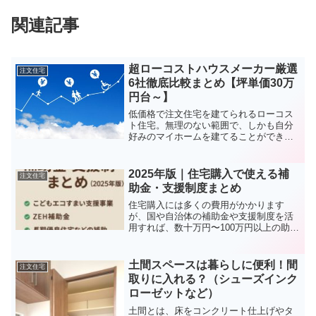
関連記事
超ローコストハウスメーカー厳選
注文住宅
6社徹底比較まとめ【坪単価30万
円台～】
低価格で注文住宅を建てられるローコス
ト住宅。無理のない範囲で、しかも自分
好みのマイホームを建てることができま
す。ただ、あまりに安いのもそれはそれ
で不安なもの。どんなふうに選べば安心
して任せられるハウスメーカーを見つけ
2025年版｜住宅購入で使える補
注文住宅
られるのでしょうか？そこ...
助金・支援制度まとめ
住宅購入には多くの費用がかかります
が、国や自治体の補助金や支援制度を活
用すれば、数十万円〜100万円以上の助成
を受けられることもあります。ここで
は、2025年に利用できる主な補助金制度
をまとめました。子育て世帯向け：こど
土間スペースは暮らしに便利！間
注文住宅
もエコすまい支援事業...
取りに入れる？（シューズインク
ローゼットなど）
土間とは、床をコンクリート仕上げやタ