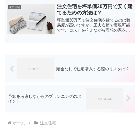
す。上棟式の内容は現在、簡素化される
注文住宅を坪単価30万円で安く建
注文住宅
方が多くなりましたが地域に...
てるための方法は？
坪単価30万円で注文住宅を建てるのは難
易度が高いですが、工夫次第で実現可能
です。コストを抑えながら理想の家を建
てるための方法をご紹介します。 1. シン
プルな設計にする- 総2階建ての四角い家
にする（基礎や屋根の面積を減らし、コ
ストダウン）...
頭金なしで住宅購入する際のリスクは？
予算を考慮しながらのプランニングのポ
イント
ホーム
注文住宅